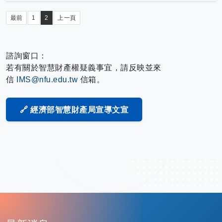
最前
1
2
上一頁
諮詢窗口：
若有關於智慧財產權疑義事宜，請反映並來
信
IMS@nfu.edu.tw
信箱。
🔗 經濟部智慧財產局宣導文宣
: