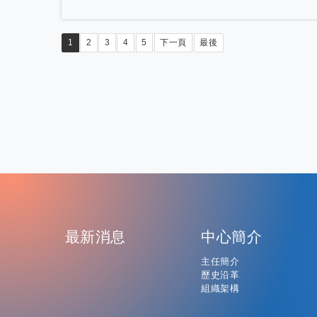
1
2
3
4
5
下一頁
最後
:
最新消息
中心簡介
主任簡介
歷史沿革
組織架構